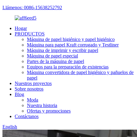
Llámenos: 0086-15638252792
Hogar
PRODUCTOS
Máquina de papel higiénico y papel higiénico
Máquina para papel Kraft corrugado y Testliner
Máquina de imprimir y escribir papel
Máquina de papel especial
Partes de la máquina de papel
Equipos para la preparación de existencias
Máquina convertidora de papel higiénico y pañuelos de
papel
Nuestros proyectos
Sobre nosotros
Blog
Moda
Nuestra historia
Ofertas y promociones
Contáctanos
English