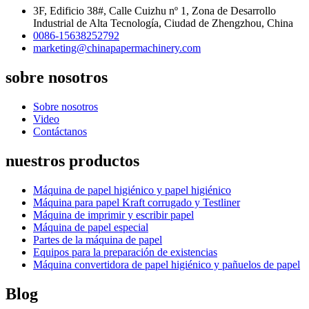
3F, Edificio 38#, Calle Cuizhu nº 1, Zona de Desarrollo
Industrial de Alta Tecnología, Ciudad de Zhengzhou, China
0086-15638252792
marketing@chinapapermachinery.com
sobre nosotros
Sobre nosotros
Video
Contáctanos
nuestros productos
Máquina de papel higiénico y papel higiénico
Máquina para papel Kraft corrugado y Testliner
Máquina de imprimir y escribir papel
Máquina de papel especial
Partes de la máquina de papel
Equipos para la preparación de existencias
Máquina convertidora de papel higiénico y pañuelos de papel
Blog