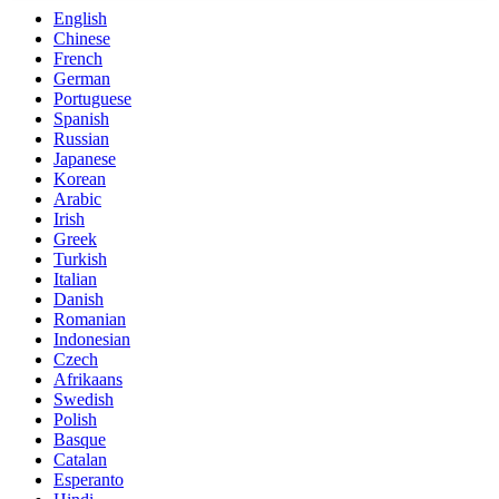
English
Chinese
French
German
Portuguese
Spanish
Russian
Japanese
Korean
Arabic
Irish
Greek
Turkish
Italian
Danish
Romanian
Indonesian
Czech
Afrikaans
Swedish
Polish
Basque
Catalan
Esperanto