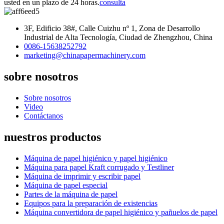
usted en un plazo de 24 horas.
consulta
3F, Edificio 38#, Calle Cuizhu nº 1, Zona de Desarrollo
Industrial de Alta Tecnología, Ciudad de Zhengzhou, China
0086-15638252792
marketing@chinapapermachinery.com
sobre nosotros
Sobre nosotros
Video
Contáctanos
nuestros productos
Máquina de papel higiénico y papel higiénico
Máquina para papel Kraft corrugado y Testliner
Máquina de imprimir y escribir papel
Máquina de papel especial
Partes de la máquina de papel
Equipos para la preparación de existencias
Máquina convertidora de papel higiénico y pañuelos de papel