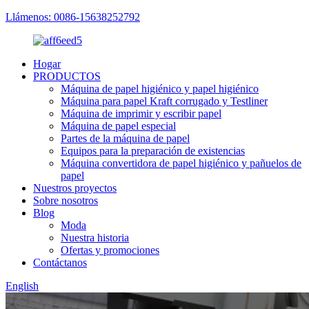
Llámenos: 0086-15638252792
Hogar
PRODUCTOS
Máquina de papel higiénico y papel higiénico
Máquina para papel Kraft corrugado y Testliner
Máquina de imprimir y escribir papel
Máquina de papel especial
Partes de la máquina de papel
Equipos para la preparación de existencias
Máquina convertidora de papel higiénico y pañuelos de
papel
Nuestros proyectos
Sobre nosotros
Blog
Moda
Nuestra historia
Ofertas y promociones
Contáctanos
English