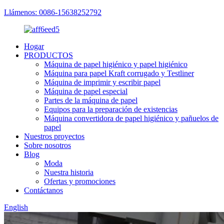
Llámenos: 0086-15638252792
Hogar
PRODUCTOS
Máquina de papel higiénico y papel higiénico
Máquina para papel Kraft corrugado y Testliner
Máquina de imprimir y escribir papel
Máquina de papel especial
Partes de la máquina de papel
Equipos para la preparación de existencias
Máquina convertidora de papel higiénico y pañuelos de
papel
Nuestros proyectos
Sobre nosotros
Blog
Moda
Nuestra historia
Ofertas y promociones
Contáctanos
English