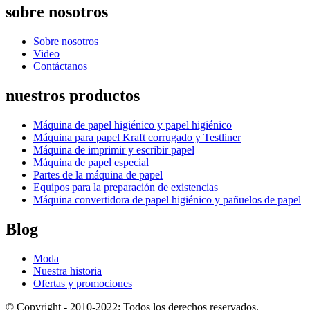
sobre nosotros
Sobre nosotros
Video
Contáctanos
nuestros productos
Máquina de papel higiénico y papel higiénico
Máquina para papel Kraft corrugado y Testliner
Máquina de imprimir y escribir papel
Máquina de papel especial
Partes de la máquina de papel
Equipos para la preparación de existencias
Máquina convertidora de papel higiénico y pañuelos de papel
Blog
Moda
Nuestra historia
Ofertas y promociones
© Copyright - 2010-2022: Todos los derechos reservados.