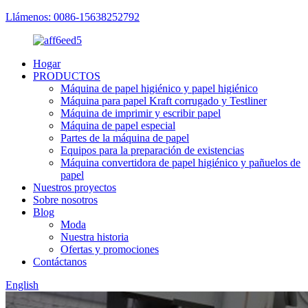
Llámenos: 0086-15638252792
Hogar
PRODUCTOS
Máquina de papel higiénico y papel higiénico
Máquina para papel Kraft corrugado y Testliner
Máquina de imprimir y escribir papel
Máquina de papel especial
Partes de la máquina de papel
Equipos para la preparación de existencias
Máquina convertidora de papel higiénico y pañuelos de
papel
Nuestros proyectos
Sobre nosotros
Blog
Moda
Nuestra historia
Ofertas y promociones
Contáctanos
English