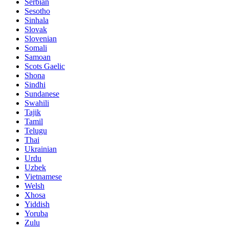
Serbian
Sesotho
Sinhala
Slovak
Slovenian
Somali
Samoan
Scots Gaelic
Shona
Sindhi
Sundanese
Swahili
Tajik
Tamil
Telugu
Thai
Ukrainian
Urdu
Uzbek
Vietnamese
Welsh
Xhosa
Yiddish
Yoruba
Zulu