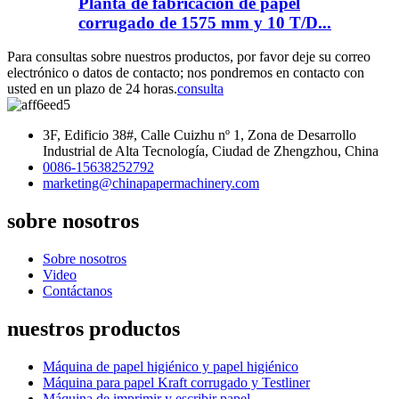
Planta de fabricación de papel
corrugado de 1575 mm y 10 T/D...
Para consultas sobre nuestros productos, por favor deje su correo
electrónico o datos de contacto; nos pondremos en contacto con
usted en un plazo de 24 horas.
consulta
3F, Edificio 38#, Calle Cuizhu nº 1, Zona de Desarrollo
Industrial de Alta Tecnología, Ciudad de Zhengzhou, China
0086-15638252792
marketing@chinapapermachinery.com
sobre nosotros
Sobre nosotros
Video
Contáctanos
nuestros productos
Máquina de papel higiénico y papel higiénico
Máquina para papel Kraft corrugado y Testliner
Máquina de imprimir y escribir papel