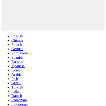
English
Chinese
French
German
Portuguese
Spanish
Russian
Japanese
Korean
Arabic
Irish
Greek
Turkish
Italian
Danish
Romanian
Indonesian