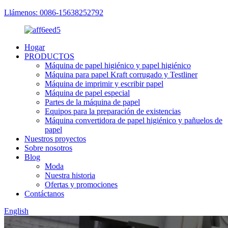
Llámenos: 0086-15638252792
Hogar
PRODUCTOS
Máquina de papel higiénico y papel higiénico
Máquina para papel Kraft corrugado y Testliner
Máquina de imprimir y escribir papel
Máquina de papel especial
Partes de la máquina de papel
Equipos para la preparación de existencias
Máquina convertidora de papel higiénico y pañuelos de
papel
Nuestros proyectos
Sobre nosotros
Blog
Moda
Nuestra historia
Ofertas y promociones
Contáctanos
English