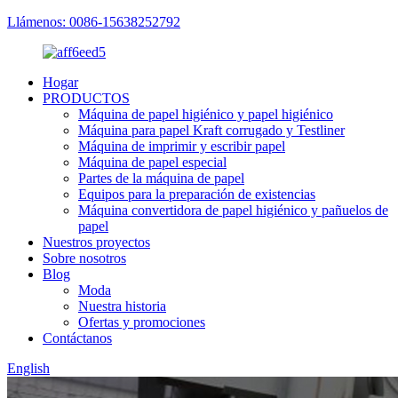
Llámenos: 0086-15638252792
Hogar
PRODUCTOS
Máquina de papel higiénico y papel higiénico
Máquina para papel Kraft corrugado y Testliner
Máquina de imprimir y escribir papel
Máquina de papel especial
Partes de la máquina de papel
Equipos para la preparación de existencias
Máquina convertidora de papel higiénico y pañuelos de
papel
Nuestros proyectos
Sobre nosotros
Blog
Moda
Nuestra historia
Ofertas y promociones
Contáctanos
English