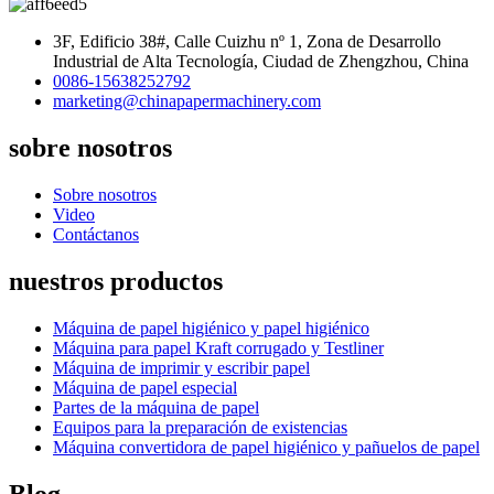
3F, Edificio 38#, Calle Cuizhu nº 1, Zona de Desarrollo
Industrial de Alta Tecnología, Ciudad de Zhengzhou, China
0086-15638252792
marketing@chinapapermachinery.com
sobre nosotros
Sobre nosotros
Video
Contáctanos
nuestros productos
Máquina de papel higiénico y papel higiénico
Máquina para papel Kraft corrugado y Testliner
Máquina de imprimir y escribir papel
Máquina de papel especial
Partes de la máquina de papel
Equipos para la preparación de existencias
Máquina convertidora de papel higiénico y pañuelos de papel
Blog